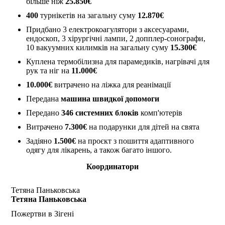
більше ніж
25.850€
400
турнікетів на загальну суму
12.870€
Придбано 3 електрокоагулятори з аксесуарами,
ендоскоп, 3 хірургічні лампи, 2 допплер-сонографи,
10 вакуумних килимків на загальну суму
15.300€
Куплена термобілизна для парамедиків, нагрівачі для
рук та ніг на
11.000€
10.000€
витрачено на ліжка для реанімації
Передана
машина швидкої допомоги
Передано
346 системних блоків
комп'ютерів
Витрачено
7.300€
на подарунки для дітей на свята
Задіяно
1.500€
на проєкт з пошиття адаптивного
одягу для лікарень, а також багато іншого.
Координатори
Тетяна Паньковська
Тетяна Паньковська
Пожертви в Зігені