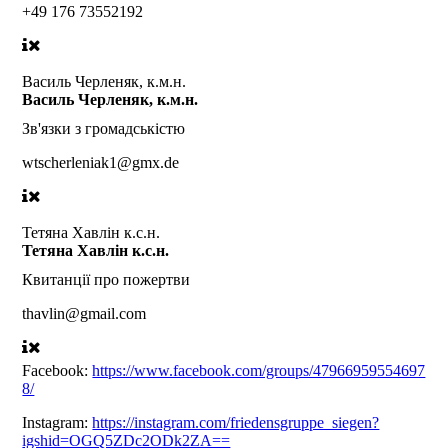
+49 176 73552192
Василь Черленяк, к.м.н.
Василь Черленяк, к.м.н.
Зв'язки з громадськістю
wtscherleniak1@gmx.de
Тетяна Хавлін к.с.н.
Тетяна Хавлін к.с.н.
Квитанції про пожертви
thavlin@gmail.com
Facebook:
https://www.facebook.com/groups/47966959554697
8/
Instagram:
https://instagram.com/friedensgruppe_siegen?
igshid=OGQ5ZDc2ODk2ZA==