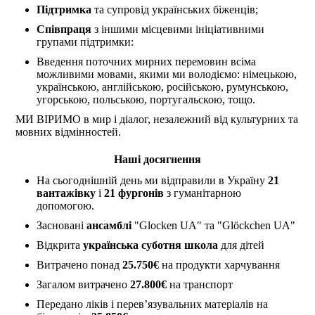
Підтримка
та супровід українських біженців;
Співпраця
з іншими місцевими ініціативними
групами підтримки:
Введення поточних мирних перемовин всіма
можливими мовами, якими ми володіємо: німецькою,
українською, англійською, російською, румунською,
угорською, польською, португальскою, тощо.
МИ ВІРИМО в мир і діалог, незалежний від культурних та
мовних відмінностей.
Наші досягнення
На сьогоднішній день ми відправили в Україну
21
вантажівку
і
21 фургонів
з гуманітарною
допомогою.
Засновані
ансамблі
"Glocken UA" та "Glöckchen UA"
Відкрита
українська суботня школа
для дітей
Витрачено понад
25.750€
на продукти харчування
Загалом витрачено
27.800€
на транспорт
Передано ліків і перев’язувальних матеріалів на