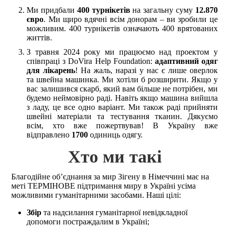
Ми придбали
400 турнікетів
на загальну суму
12.870
євро
. Ми щиро вдячні всім донорам – ви зробили це
можливим. 400 турнікетів означають 400 врятованих
життів.
З травня 2024 року ми працюємо над проектом у
співпраці з DoVira Help Foundation:
адаптивний одяг
для лікарень
! На жаль, наразі у нас є лише оверлок
та швейна машинка. Ми хотіли б розширити. Якщо у
вас залишився скарб, який вам більше не потрібен, ми
будемо неймовірно раді. Навіть якщо машина вийшла
з ладу, це все одно варіант. Ми також раді прийняти
швейні матеріали та тестування тканин. Дякуємо
всім, хто вже пожертвував! В Україну вже
відправлено
1700
одиниць одягу.
Хто ми такі
Благодійне об’єднання за мир Зігену в Німеччині має на
меті ТЕРМІНОВЕ підтримання миру в Україні усіма
можливими гуманітарними засобами. Наші цілі:
Збір
та надсилання гуманітарної невідкладної
допомоги постраждалим в Україні;