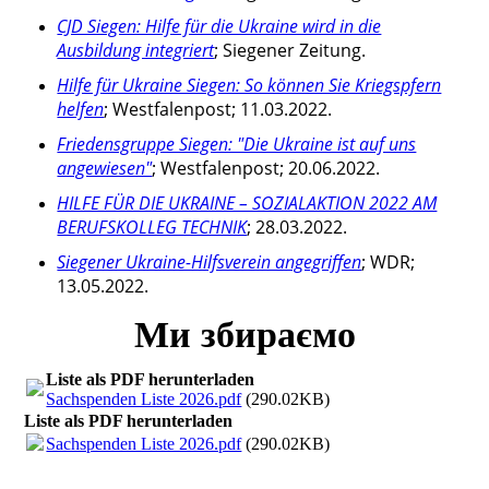
CJD Siegen: Hilfe für die Ukraine wird in die
Ausbildung integriert
; Siegener Zeitung.
Hilfe für Ukraine Siegen: So können Sie Kriegspfern
helfen
; Westfalenpost; 11.03.2022.
Friedensgruppe Siegen: "Die Ukraine ist auf uns
angewiesen"
; Westfalenpost; 20.06.2022.
HILFE FÜR DIE UKRAINE – SOZIALAKTION 2022 AM
BERUFSKOLLEG TECHNIK
; 28.03.2022.
Siegener Ukraine-Hilfsverein angegriffen
; WDR;
13.05.2022.
Ми збираємо
Liste als PDF herunterladen
Sachspenden Liste 2026.pdf
(290.02KB)
Liste als PDF herunterladen
Sachspenden Liste 2026.pdf
(290.02KB)