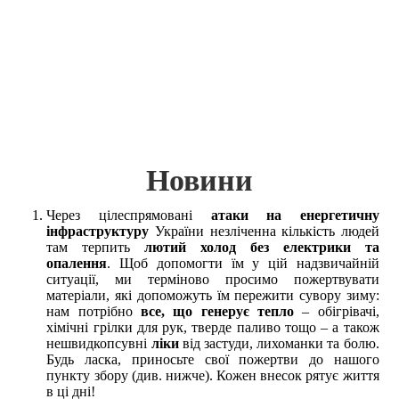
Новини
Через цілеспрямовані
атаки на енергетичну
інфраструктуру
України незліченна кількість людей
там терпить
лютий холод без електрики та
опалення
. Щоб допомогти їм у цій надзвичайній
ситуації, ми терміново просимо пожертвувати
матеріали, які допоможуть їм пережити сувору зиму:
нам потрібно
все, що генерує тепло
– обігрівачі,
хімічні грілки для рук, тверде паливо тощо – а також
нешвидкопсувні
ліки
від застуди, лихоманки та болю.
Будь ласка, приносьте свої пожертви до нашого
пункту збору (див. нижче). Кожен внесок рятує життя
в ці дні!